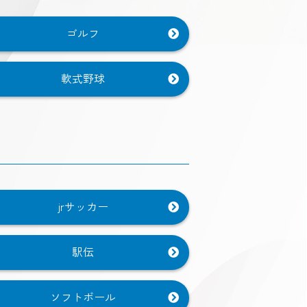
ゴルフ
軟式野球
jrサッカー
駅伝
ソフトボール