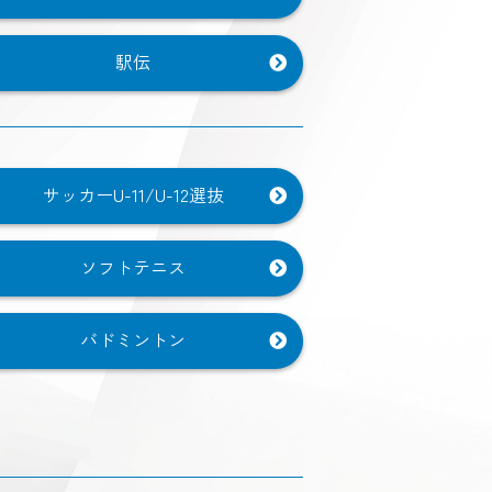
駅伝
サッカーU-11/U-12選抜
ソフトテニス
バドミントン